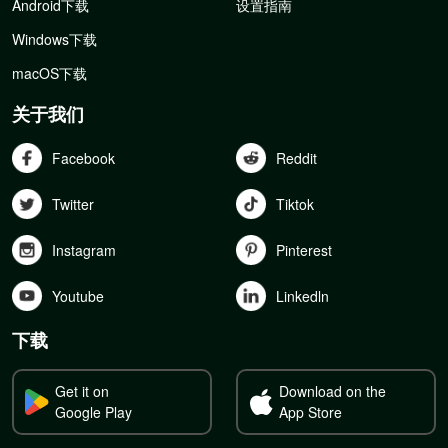
Android下载
设置指南
Windows下载
macOS下载
关于我们
Facebook
Reddit
Twitter
Tiktok
Instagram
Pinterest
Youtube
Linkedln
下载
Get it on
Download on the
Google Play
App Store